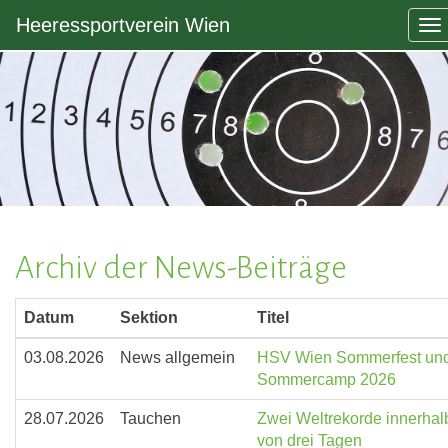
Heeressportverein Wien
To
na
Archiv der News-Beiträge
Datum
Sektion
Titel
03.08.2026
News allgemein
HSV Wien Sommerfest un
Sommercamp 2026
28.07.2026
Tauchen
Zwei Weltrekorde innerhal
von drei Tagen