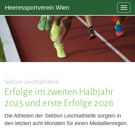
Heeressportverein Wien
Togg
navig
Sektion Leichtathletik
Erfolge im zweiten Halbjahr
2025 und erste Erfolge 2026
Die Athleten der Sektion Leichtathletik sorgten in
den letzten acht Monaten für einen Medaillenregen.