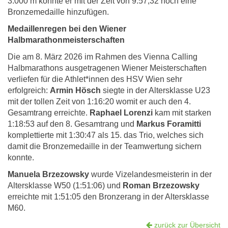
3.000 m konnte er mit der Zeit von 9:57,32 noch eine
Bronzemedaille hinzufügen.
Medaillenregen bei den Wiener
Halbmarathonmeisterschaften
Die am 8. März 2026 im Rahmen des Vienna Calling
Halbmarathons ausgetragenen Wiener Meisterschaften
verliefen für die Athlet*innen des HSV Wien sehr
erfolgreich:
Armin Hösch
siegte in der Altersklasse U23
mit der tollen Zeit von 1:16:20 womit er auch den 4.
Gesamtrang erreichte.
Raphael Lorenzi
kam mit starken
1:18:53 auf den 8. Gesamtrang und
Markus Foramitti
komplettierte mit 1:30:47 als 15. das Trio, welches sich
damit die Bronzemedaille in der Teamwertung sichern
konnte.
Manuela Brzezowsky
wurde Vizelandesmeisterin in der
Altersklasse W50 (1:51:06) und
Roman Brzezowsky
erreichte mit 1:51:05 den Bronzerang in der Altersklasse
M60.
zurück zur Übersicht